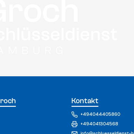
Groch
Kontakt
+494044405860
+494041304568
info@schluesseldienst-