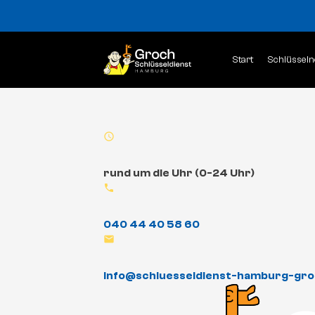
Start
Schlüsseln
schedule
rund um die Uhr (0-24 Uhr)
phone
040 44 40 58 60
email
info@schluesseldienst-hamburg-gro