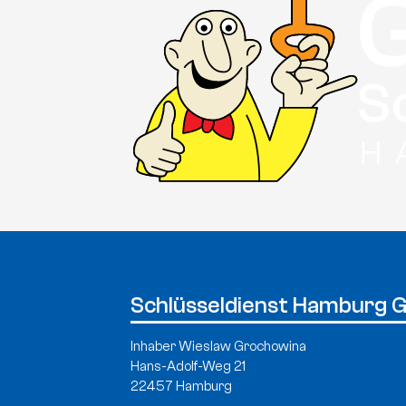
Schlüsseldienst Hamburg 
Inhaber Wieslaw Grochowina
Hans-Adolf-Weg 21
22457 Hamburg