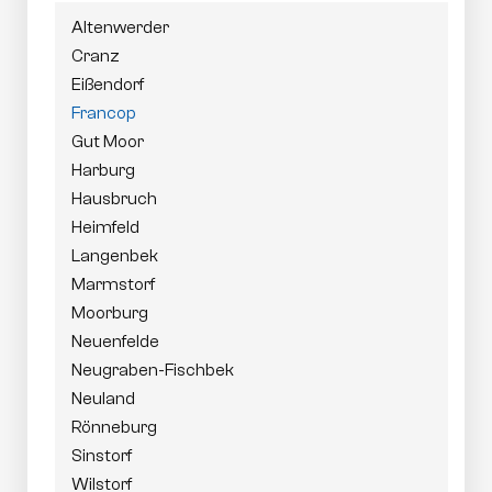
Altenwerder
Cranz
Eißendorf
Francop
Gut Moor
Harburg
Hausbruch
Heimfeld
Langenbek
Marmstorf
Moorburg
Neuenfelde
Neugraben-Fischbek
Neuland
Rönneburg
Sinstorf
Wilstorf