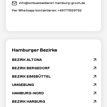
info@schluesseldienst-hamburg-groch.de
Per Whatsapp kontaktieren: +491711929762
Hamburger Bezirke
BEZIRK ALTONA
arrow_drop_down
Navigation
BEZIRK BERGEDORF
arrow_drop_down
überspringen
BEZIRK EIMSBÜTTEL
arrow_drop_down
UMGEBUNG
arrow_drop_down
HAMBURG-NORD
arrow_drop_down
BEZIRK HARBURG
arrow_drop_down