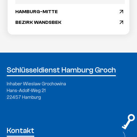
HAMBURG-MITTE
arrow_drop_down
BEZIRK WANDSBEK
arrow_drop_down
Schlüsseldienst Hamburg Groch
Inhaber Wieslaw Grochowina
Hans-Adolf-Weg 21
22457 Hamburg
Kontakt