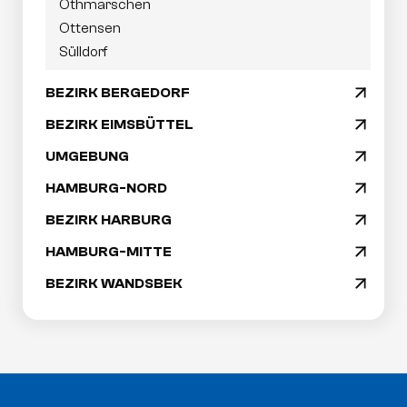
Othmarschen
Ottensen
Sülldorf
BEZIRK BERGEDORF
arrow_drop_down
BEZIRK EIMSBÜTTEL
arrow_drop_down
UMGEBUNG
arrow_drop_down
HAMBURG-NORD
arrow_drop_down
BEZIRK HARBURG
arrow_drop_down
HAMBURG-MITTE
arrow_drop_down
BEZIRK WANDSBEK
arrow_drop_down