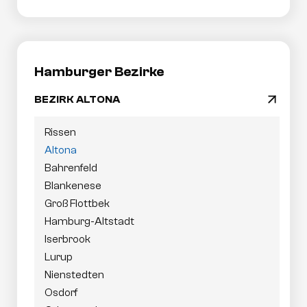
Hamburger Bezirke
BEZIRK ALTONA
arrow_drop_down
Navigation
Rissen
überspringen
Altona
Bahrenfeld
Blankenese
Groß Flottbek
Hamburg-Altstadt
Iserbrook
Lurup
Nienstedten
Osdorf