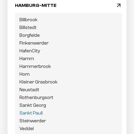
HAMBURG-MITTE
arrow_drop_down
Billbrook
Billstedt
Borgfelde
Finkenwerder
HafenCity
Hamm
Hammerbrook
Horn
Kleiner Grasbrook
Neustadt
Rothenburgsort
Sankt Georg
Sankt Pauli
Steinwerder
Veddel