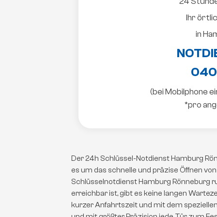
24 Stunde
Ihr örtl
in H
NOTDI
040
(bei Mobilphone e
*pro ang
Der 24h Schlüssel-Notdienst Hamburg Rönn
es um das schnelle und präzise Öffnen von
Schlüsselnotdienst Hamburg Rönneburg ru
erreichbar ist, gibt es keine langen Wart
kurzer Anfahrtszeit und mit dem spezielle
und mit größter Präzision jede Tür zum Fest