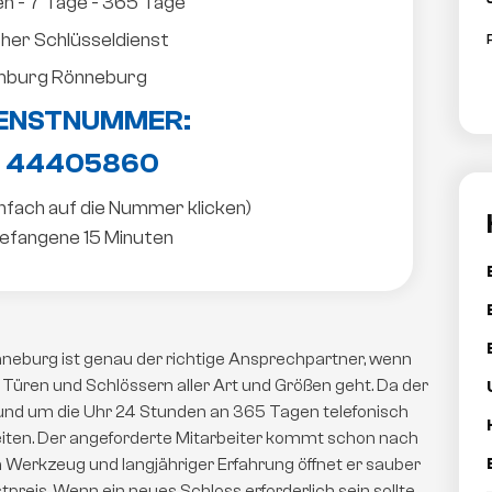
n - 7 Tage - 365 Tage
icher Schlüsseldienst
amburg Rönneburg
ENSTNUMMER:
 44405860
infach auf die Nummer klicken)
efangene 15 Minuten
eburg ist genau der richtige Ansprechpartner, wenn
 Türen und Schlössern aller Art und Größen geht. Da der
nd um die Uhr 24 Stunden an 365 Tagen telefonisch
ezeiten. Der angeforderte Mitarbeiter kommt schon nach
n Werkzeug und langjähriger Erfahrung öffnet er sauber
preis. Wenn ein neues Schloss erforderlich sein sollte,