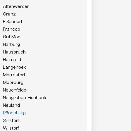
Altenwerder
Cranz
Eißendorf
Francop
Gut Moor
Harburg
Hausbruch
Heimfeld
Langenbek
Marmstorf
Moorburg
Neuenfelde
Neugraben-Fischbek
Neuland
Rönneburg
Sinstorf
Wilstorf