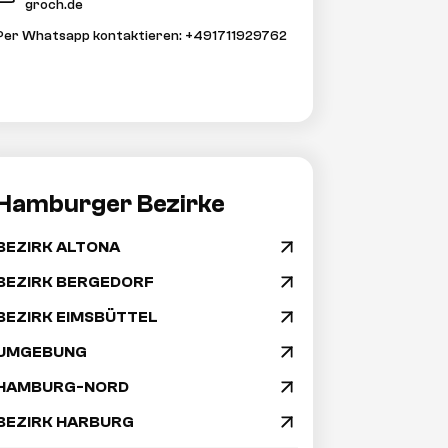
groch.de
Per Whatsapp kontaktieren: +491711929762
Hamburger Bezirke
BEZIRK ALTONA
arrow_drop_down
Navigation
BEZIRK BERGEDORF
arrow_drop_down
BEZIRK EIMSBÜTTEL
arrow_drop_down
überspringen
UMGEBUNG
arrow_drop_down
HAMBURG-NORD
arrow_drop_down
BEZIRK HARBURG
arrow_drop_down