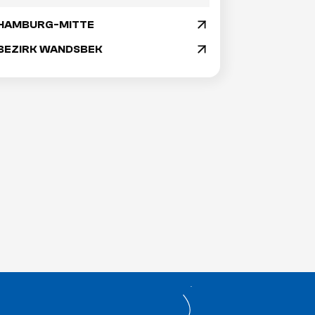
HAMBURG-MITTE
arrow_drop_down
BEZIRK WANDSBEK
arrow_drop_down