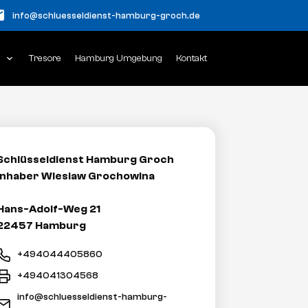
il
info@schluesseldienst-hamburg-groch.de
n
expand_more
Tresore
Hamburg Umgebung
Kontakt
Schlüsseldienst Hamburg Groch
Inhaber Wieslaw Grochowina
Hans-Adolf-Weg 21
22457 Hamburg
+494044405860
+494041304568
info@schluesseldienst-hamburg-