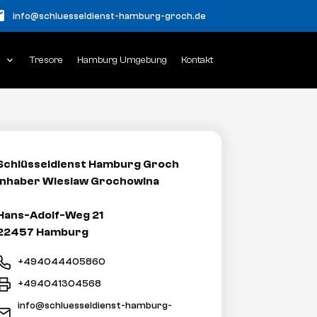
il
info@schluesseldienst-hamburg-groch.de
n
expand_more
Tresore
Hamburg Umgebung
Kontakt
Schlüsseldienst Hamburg Groch
Inhaber Wieslaw Grochowina
Hans-Adolf-Weg 21
22457 Hamburg
+494044405860
+494041304568
info@schluesseldienst-hamburg-