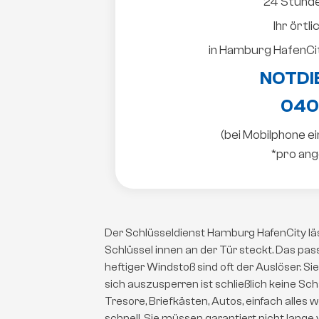
24 Stunde
Ihr örtl
in Hamburg HafenCit
NOTDI
040
(bei Mobilphone e
*pro ang
Der Schlüsseldienst Hamburg HafenCity läs
Schlüssel innen an der Tür steckt. Das pass
heftiger Windstoß sind oft der Auslöser. S
sich auszusperren ist schließlich keine Sc
Tresore, Briefkästen, Autos, einfach alles 
schnell, Sie müssen garantiert nicht lange 