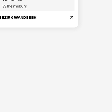
Wilhelmsburg
BEZIRK WANDSBEK
arrow_drop_down