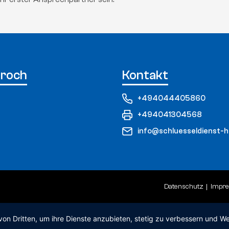
Groch
Kontakt
+494044405860
+494041304568
info@schluesseldienst-
Datenschutz
Impr
von Dritten, um ihre Dienste anzubieten, stetig zu verbessern und