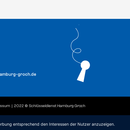
hamburg-groch.de
essum
2022 © Schlüsseldienst Hamburg Groch
 Werbung entsprechend den Interessen der Nutzer anzuzeigen.