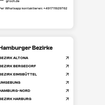
groch.de
Per Whatsapp kontaktieren: +491711929762
Hamburger Bezirke
BEZIRK ALTONA
arrow_drop_down
Navigation
BEZIRK BERGEDORF
arrow_drop_down
BEZIRK EIMSBÜTTEL
arrow_drop_down
überspringen
UMGEBUNG
arrow_drop_down
HAMBURG-NORD
arrow_drop_down
BEZIRK HARBURG
arrow_drop_down