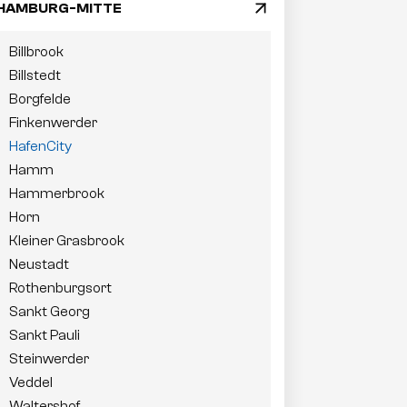
HAMBURG-MITTE
arrow_drop_down
Billbrook
Billstedt
Borgfelde
Finkenwerder
HafenCity
Hamm
Hammerbrook
Horn
Kleiner Grasbrook
Neustadt
Rothenburgsort
Sankt Georg
Sankt Pauli
Steinwerder
Veddel
Waltershof