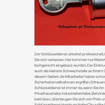
Der Schlüsseldienst arbeitet professionell,
Sie sich verlassen, hier kommen nur Materi
fachgerecht eingebaut wurden. Der Einbr
auch die kleinste Schwachstelle an Ihrem G
diesem Gebiet, die Mitarbeiter haben scho
Sicherheitsmaßnahmen ergriffen. Erfreuen
Schlüsseldienst ist immer da, wenn Sie ih
Privathaushalte, Industriebetriebe, Behörde
bald dazu, überzeugen Sie sich von Preis un
Schlüsseldienst Hamburg HafenCity sollte 