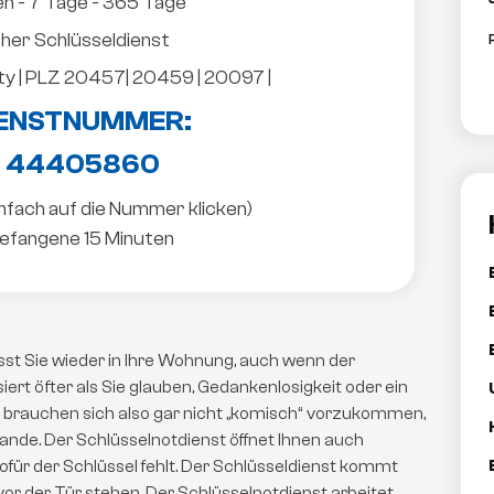
n - 7 Tage - 365 Tage
icher Schlüsseldienst
y | PLZ 20457| 20459 | 20097 |
ENSTNUMMER:
 44405860
infach auf die Nummer klicken)
efangene 15 Minuten
st Sie wieder in Ihre Wohnung, auch wenn der
iert öfter als Sie glauben, Gedankenlosigkeit oder ein
ie brauchen sich also gar nicht „komisch“ vorzukommen,
hande. Der Schlüsselnotdienst öffnet Ihnen auch
wofür der Schlüssel fehlt. Der Schlüsseldienst kommt
vor der Tür stehen. Der Schlüsselnotdienst arbeitet