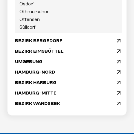
Osdorf
Othmarschen
Ottensen
Sülldorf
BEZIRK BERGEDORF
arrow_drop_down
BEZIRK EIMSBÜTTEL
arrow_drop_down
UMGEBUNG
arrow_drop_down
HAMBURG-NORD
arrow_drop_down
BEZIRK HARBURG
arrow_drop_down
HAMBURG-MITTE
arrow_drop_down
BEZIRK WANDSBEK
arrow_drop_down