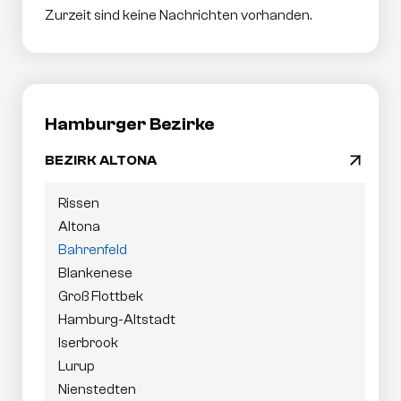
Zurzeit sind keine Nachrichten vorhanden.
Hamburger Bezirke
BEZIRK ALTONA
arrow_drop_down
Navigation
Rissen
überspringen
Altona
Bahrenfeld
Blankenese
Groß Flottbek
Hamburg-Altstadt
Iserbrook
Lurup
Nienstedten