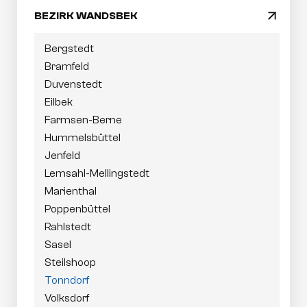
BEZIRK WANDSBEK
arrow_drop_down
Bergstedt
Bramfeld
Duvenstedt
Eilbek
Farmsen-Berne
Hummelsbüttel
Jenfeld
Lemsahl-Mellingstedt
Marienthal
Poppenbüttel
Rahlstedt
Sasel
Steilshoop
Tonndorf
Volksdorf