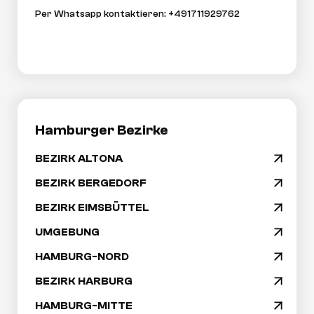
Per Whatsapp kontaktieren: +491711929762
Hamburger Bezirke
BEZIRK ALTONA
arrow_drop_down
Navigation
BEZIRK BERGEDORF
arrow_drop_down
überspringen
BEZIRK EIMSBÜTTEL
arrow_drop_down
UMGEBUNG
arrow_drop_down
HAMBURG-NORD
arrow_drop_down
BEZIRK HARBURG
arrow_drop_down
HAMBURG-MITTE
arrow_drop_down