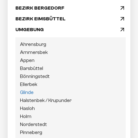
Navigation
BEZIRK BERGEDORF
arrow_drop_down
überspringen
BEZIRK EIMSBÜTTEL
arrow_drop_down
UMGEBUNG
arrow_drop_down
Ahrensburg
Ammersbek
Appen
Barsbüttel
Bönningstedt
Ellerbek
Glinde
Halstenbek / Krupunder
Hasloh
Holm
Norderstedt
Pinneberg