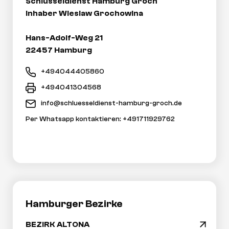
Schlüsseldienst Hamburg Groch
Inhaber Wieslaw Grochowina
Hans-Adolf-Weg 21
22457 Hamburg
+494044405860
+494041304568
info@schluesseldienst-hamburg-groch.de
Per Whatsapp kontaktieren: +491711929762
Hamburger Bezirke
BEZIRK ALTONA
arrow_drop_down