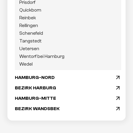
Prisdorf
Quickborn
Reinbek
Rellingen
Schenefeld
Tangstedt
Uetersen
Wentorf bei Hamburg
Wedel
HAMBURG-NORD
arrow_drop_down
BEZIRK HARBURG
arrow_drop_down
HAMBURG-MITTE
arrow_drop_down
BEZIRK WANDSBEK
arrow_drop_down